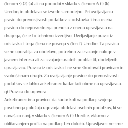
členom 9 (2) (a) ali na pogodbi v skladu s členom 6 (1) (b)
Uredbe; in obdelava se izvede samodejno. Pri uveljavljanju
pravic do prenosljivosti podatkov iz odstavka 1 ima oseba
pravico do neposrednega prenosa z enega upravljavca na
drugega, če je to tehnično izvedljivo. Uveljavljanje pravic iz
odstavka 1 tega člena ne posega v člen 17 Uredbe. Ta pravica
se ne uporablja za obdelavo, potrebno za izvajanje naloge v
javnem interesu ali za izvajanje uradnih pooblastil, dodeljenih
upravljavcu. Pravica iz odstavka 1 ne sme škodovati pravicam in
svoboščinam drugih. Za uveljavljanje pravice do prenosljivosti
podatkov se lahko anketiranec kadar koli obrne na upravljavca.
g) Pravica do ugovora
Anketiranec ima pravico, da kadar koli na podlagi svojega
posebnega položaja ugovarja obdelavi osebnih podatkov, ki se
nanašajo nanj, v skladu s členom 6 (1) Uredbe, vključno z
oblikovanjem profila na podlagi teh določb. Upravljavec ne sme