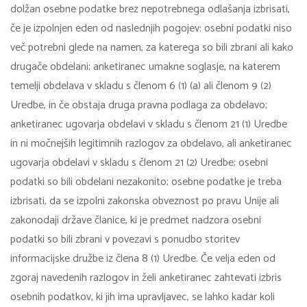
dolžan osebne podatke brez nepotrebnega odlašanja izbrisati,
če je izpolnjen eden od naslednjih pogojev: osebni podatki niso
več potrebni glede na namen, za katerega so bili zbrani ali kako
drugače obdelani; anketiranec umakne soglasje, na katerem
temelji obdelava v skladu s členom 6 (1) (a) ali členom 9 (2)
Uredbe, in če obstaja druga pravna podlaga za obdelavo;
anketiranec ugovarja obdelavi v skladu s členom 21 (1) Uredbe
in ni močnejših legitimnih razlogov za obdelavo, ali anketiranec
ugovarja obdelavi v skladu s členom 21 (2) Uredbe; osebni
podatki so bili obdelani nezakonito; osebne podatke je treba
izbrisati, da se izpolni zakonska obveznost po pravu Unije ali
zakonodaji države članice, ki je predmet nadzora osebni
podatki so bili zbrani v povezavi s ponudbo storitev
informacijske družbe iz člena 8 (1) Uredbe. Če velja eden od
zgoraj navedenih razlogov in želi anketiranec zahtevati izbris
osebnih podatkov, ki jih ima upravljavec, se lahko kadar koli