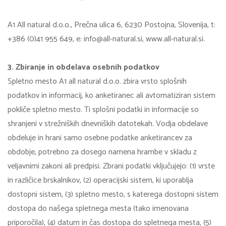
A1 All natural d.o.o., Prečna ulica 6, 6230 Postojna, Slovenija, t:
+386 (0)41 955 649, e: info@all-natural.si, www.all-natural.si.
3. Zbiranje in obdelava osebnih podatkov
Spletno mesto A1 all natural d.o.o. zbira vrsto splošnih
podatkov in informacij, ko anketiranec ali avtomatiziran sistem
pokliče spletno mesto. Ti splošni podatki in informacije so
shranjeni v strežniških dnevniških datotekah. Vodja obdelave
obdeluje in hrani samo osebne podatke anketirancev za
obdobje, potrebno za dosego namena hrambe v skladu z
veljavnimi zakoni ali predpisi. Zbrani podatki vključujejo: (1) vrste
in različice brskalnikov, (2) operacijski sistem, ki uporablja
dostopni sistem, (3) spletno mesto, s katerega dostopni sistem
dostopa do našega spletnega mesta (tako imenovana
priporočila), (4) datum in čas dostopa do spletnega mesta, (5)