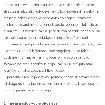
oceno nekaterih osebnih vidikov, povezanih s fizično osebo,
zlasti za analizo ali predvidevanje vidikov, povezanih z delovnim
mestom fizične osebe, ekonomskim položajem, zdravjem,
osebnimi željami, interesi, zanesljivostjo, vedenjem, lokacijo ali
gibanjem. "Psevdonimizacija" je obdelava osebnih podatkov na
tak način, da osebnih podatkov ni mogoče več pripisati
določenemu osebju, na katero se nanašajo osebni podatki, brez
uporabe dodatnih informacij, pod pogojem, da se takšne
dodatne informacije hranimo ločeno in da so za njihovo
izvajanje potrebni tehnični in organizacijski ukrepi pripisano
identificirani ali prepoznavni fizični osebi.
"Uporabnik osebnih podatkov" pomeni fizično ali pravno osebo
ali drugo osebo v javnem ali zasebnem sektorju, ki se ji osebni
podatki prenašajo ali razkrivajo.
2. Ime in naslov vodje obdelave