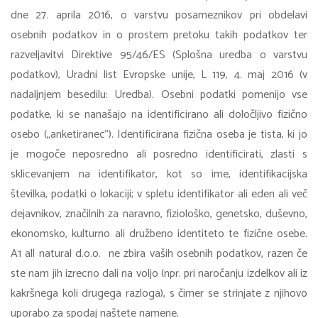
dne 27. aprila 2016, o varstvu posameznikov pri obdelavi
osebnih podatkov in o prostem pretoku takih podatkov ter
razveljavitvi Direktive 95/46/ES (Splošna uredba o varstvu
podatkov), Uradni list Evropske unije, L 119, 4. maj 2016 (v
nadaljnjem besedilu: Uredba). Osebni podatki pomenijo vse
podatke, ki se nanašajo na identificirano ali določljivo fizično
osebo („anketiranec"). Identificirana fizična oseba je tista, ki jo
je mogoče neposredno ali posredno identificirati, zlasti s
sklicevanjem na identifikator, kot so ime, identifikacijska
številka, podatki o lokaciji; v spletu identifikator ali eden ali več
dejavnikov, značilnih za naravno, fiziološko, genetsko, duševno,
ekonomsko, kulturno ali družbeno identiteto te fizične osebe.
A1 all natural d.o.o. ne zbira vaših osebnih podatkov, razen če
ste nam jih izrecno dali na voljo (npr. pri naročanju izdelkov ali iz
kakršnega koli drugega razloga), s čimer se strinjate z njihovo
uporabo za spodaj naštete namene.