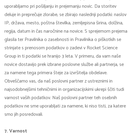
uporabljamo pri pošiljanju in prejemanju novic. Da storitev
deluje in preprečuje zlorabe, se zbirajo naslednji podatki: naslov
IP, država, mesto, poštna številka, zemljepisna širina, dolžina,
regija, datum in čas naročnine na novice. S sprejemom prejema
glasila ter Pravilnika o zasebnosti in Pravilnika o piškotkih se
strinjate s prenosom podatkov o zadevi v Rocket Science
Group in ti podatki se hranijo 3 leta. V primeru, da vam naše
novice dostavijo prek izbrane poslovne službe ali partnerja, se
za namene tega primera šteje za izvršitelja obdelave.
Obveščamo vas, da naš poslovni partner z ustreznimi in
najsodobnejšimi tehničnimi in organizacijskimi ukrepi ščiti tudi
varnost vaših podatkov. Naš poslovni partner teh osebnih
podatkov ne sme uporabljati za namene, ki niso tisti, za katere
smo jih posredovali.
7. Varnost