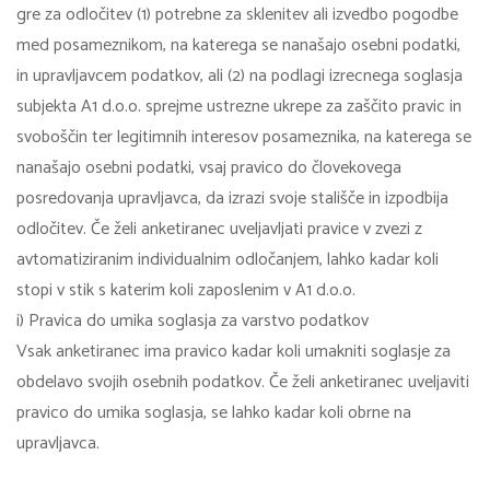
gre za odločitev (1) potrebne za sklenitev ali izvedbo pogodbe
med posameznikom, na katerega se nanašajo osebni podatki,
in upravljavcem podatkov, ali (2) na podlagi izrecnega soglasja
subjekta A1 d.o.o. sprejme ustrezne ukrepe za zaščito pravic in
svoboščin ter legitimnih interesov posameznika, na katerega se
nanašajo osebni podatki, vsaj pravico do človekovega
posredovanja upravljavca, da izrazi svoje stališče in izpodbija
odločitev. Če želi anketiranec uveljavljati pravice v zvezi z
avtomatiziranim individualnim odločanjem, lahko kadar koli
stopi v stik s katerim koli zaposlenim v A1 d.o.o.
i) Pravica do umika soglasja za varstvo podatkov
Vsak anketiranec ima pravico kadar koli umakniti soglasje za
obdelavo svojih osebnih podatkov. Če želi anketiranec uveljaviti
pravico do umika soglasja, se lahko kadar koli obrne na
upravljavca.