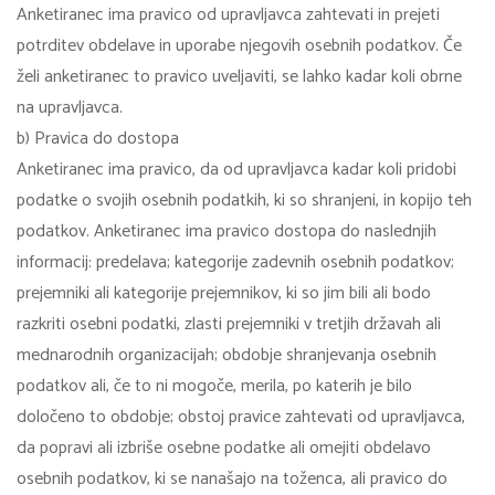
Anketiranec ima pravico od upravljavca zahtevati in prejeti
potrditev obdelave in uporabe njegovih osebnih podatkov. Če
želi anketiranec to pravico uveljaviti, se lahko kadar koli obrne
na upravljavca.
b) Pravica do dostopa
Anketiranec ima pravico, da od upravljavca kadar koli pridobi
podatke o svojih osebnih podatkih, ki so shranjeni, in kopijo teh
podatkov. Anketiranec ima pravico dostopa do naslednjih
informacij: predelava; kategorije zadevnih osebnih podatkov;
prejemniki ali kategorije prejemnikov, ki so jim bili ali bodo
razkriti osebni podatki, zlasti prejemniki v tretjih državah ali
mednarodnih organizacijah; obdobje shranjevanja osebnih
podatkov ali, če to ni mogoče, merila, po katerih je bilo
določeno to obdobje; obstoj pravice zahtevati od upravljavca,
da popravi ali izbriše osebne podatke ali omejiti obdelavo
osebnih podatkov, ki se nanašajo na toženca, ali pravico do