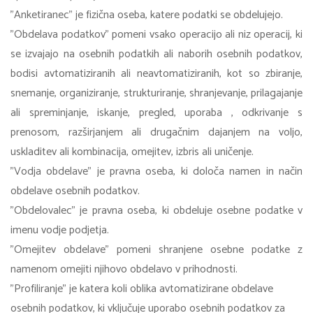
"Anketiranec" je fizična oseba, katere podatki se obdelujejo.
"Obdelava podatkov" pomeni vsako operacijo ali niz operacij, ki
se izvajajo na osebnih podatkih ali naborih osebnih podatkov,
bodisi avtomatiziranih ali neavtomatiziranih, kot so zbiranje,
snemanje, organiziranje, strukturiranje, shranjevanje, prilagajanje
ali spreminjanje, iskanje, pregled, uporaba , odkrivanje s
prenosom, razširjanjem ali drugačnim dajanjem na voljo,
uskladitev ali kombinacija, omejitev, izbris ali uničenje.
"Vodja obdelave" je pravna oseba, ki določa namen in način
obdelave osebnih podatkov.
"Obdelovalec" je pravna oseba, ki obdeluje osebne podatke v
imenu vodje podjetja.
"Omejitev obdelave" pomeni shranjene osebne podatke z
namenom omejiti njihovo obdelavo v prihodnosti.
"Profiliranje" je katera koli oblika avtomatizirane obdelave
osebnih podatkov, ki vključuje uporabo osebnih podatkov za