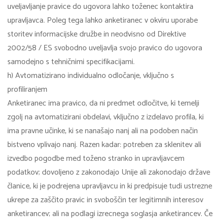
uveljavljanje pravice do ugovora lahko toženec kontaktira
upravljavca. Poleg tega lahko anketiranec v okviru uporabe
storitev informacijske družbe in neodvisno od Direktive
2002/58 / ES svobodno uveljavlja svojo pravico do ugovora
samodejno s tehničnimi specifikacijami.
h) Avtomatizirano individualno odločanje, vključno s
profiliranjem
Anketiranec ima pravico, da ni predmet odločitve, ki temelji
zgolj na avtomatizirani obdelavi, vključno z izdelavo profila, ki
ima pravne učinke, ki se nanašajo nanj ali na podoben način
bistveno vplivajo nanj. Razen kadar: potreben za sklenitev ali
izvedbo pogodbe med toženo stranko in upravljavcem
podatkov; dovoljeno z zakonodajo Unije ali zakonodajo države
članice, ki je podrejena upravljavcu in ki predpisuje tudi ustrezne
ukrepe za zaščito pravic in svoboščin ter legitimnih interesov
anketirancev; ali na podlagi izrecnega soglasja anketirancev. Če