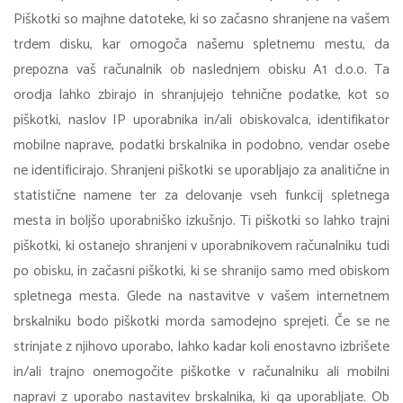
Piškotki so majhne datoteke, ki so začasno shranjene na vašem
trdem disku, kar omogoča našemu spletnemu mestu, da
prepozna vaš računalnik ob naslednjem obisku A1 d.o.o. Ta
orodja lahko zbirajo in shranjujejo tehnične podatke, kot so
piškotki, naslov IP uporabnika in/ali obiskovalca, identifikator
mobilne naprave, podatki brskalnika in podobno, vendar osebe
ne identificirajo. Shranjeni piškotki se uporabljajo za analitične in
statistične namene ter za delovanje vseh funkcij spletnega
mesta in boljšo uporabniško izkušnjo. Ti piškotki so lahko trajni
piškotki, ki ostanejo shranjeni v uporabnikovem računalniku tudi
po obisku, in začasni piškotki, ki se shranijo samo med obiskom
spletnega mesta. Glede na nastavitve v vašem internetnem
brskalniku bodo piškotki morda samodejno sprejeti. Če se ne
strinjate z njihovo uporabo, lahko kadar koli enostavno izbrišete
in/ali trajno onemogočite piškotke v računalniku ali mobilni
napravi z uporabo nastavitev brskalnika, ki ga uporabljate. Ob