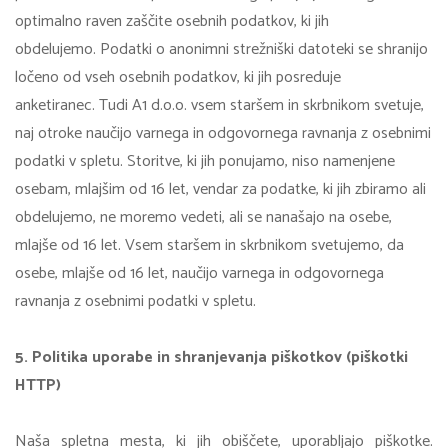
optimalno raven zaščite osebnih podatkov, ki jih
obdelujemo. Podatki o anonimni strežniški datoteki se shranijo
ločeno od vseh osebnih podatkov, ki jih posreduje
anketiranec. Tudi A1 d.o.o. vsem staršem in skrbnikom svetuje,
naj otroke naučijo varnega in odgovornega ravnanja z osebnimi
podatki v spletu. Storitve, ki jih ponujamo, niso namenjene
osebam, mlajšim od 16 let, vendar za podatke, ki jih zbiramo ali
obdelujemo, ne moremo vedeti, ali se nanašajo na osebe,
mlajše od 16 let. Vsem staršem in skrbnikom svetujemo, da
osebe, mlajše od 16 let, naučijo varnega in odgovornega
ravnanja z osebnimi podatki v spletu.
5. Politika uporabe in shranjevanja piškotkov (piškotki
HTTP)
Naša spletna mesta, ki jih obiščete, uporabljajo piškotke.