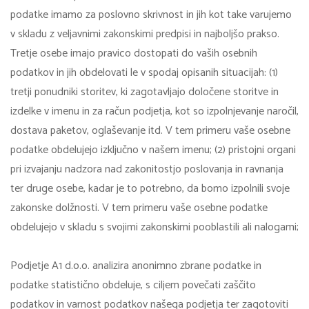
podatke imamo za poslovno skrivnost in jih kot take varujemo
v skladu z veljavnimi zakonskimi predpisi in najboljšo prakso.
Tretje osebe imajo pravico dostopati do vaših osebnih
podatkov in jih obdelovati le v spodaj opisanih situacijah: (1)
tretji ponudniki storitev, ki zagotavljajo določene storitve in
izdelke v imenu in za račun podjetja, kot so izpolnjevanje naročil,
dostava paketov, oglaševanje itd. V tem primeru vaše osebne
podatke obdelujejo izključno v našem imenu; (2) pristojni organi
pri izvajanju nadzora nad zakonitostjo poslovanja in ravnanja
ter druge osebe, kadar je to potrebno, da bomo izpolnili svoje
zakonske dolžnosti. V tem primeru vaše osebne podatke
obdelujejo v skladu s svojimi zakonskimi pooblastili ali nalogami;
Podjetje A1 d.o.o. analizira anonimno zbrane podatke in
podatke statistično obdeluje, s ciljem povečati zaščito
podatkov in varnost podatkov našega podjetja ter zagotoviti