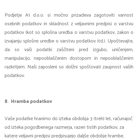
Podjetje A1 d.o.o. si močno prizadeva zagotoviti varnost
osebnih podatkov in skladnost z veljavnimi predpisi o varstvu
podatkov (kot so splošna uredba o varstvu podatkov, zakon o
izvajanju splošne uredbe o varstvu podatkov itd.). Upoštevajte,
da so vaši podatki zaščiteni pred izgubo, uničenjem,
manipulacijo, nepooblaščenim dostopom in nepooblaščenim
razkritjem. Naši zaposleni so dolžni spoštovati zaupnost vaših
podatkov.
8. Hramba podatkov
Vaše podatke hranimo do izteka obdobja 3 (treh) let, računajoč
od izteka pogodbenega razmerja, razen tistih podatkov, za
katere veljavni predpisi predpisujejo daljše obdobje hrambe.