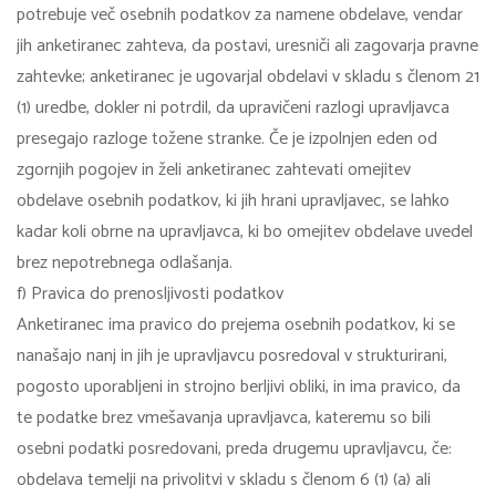
potrebuje več osebnih podatkov za namene obdelave, vendar
jih anketiranec zahteva, da postavi, uresniči ali zagovarja pravne
zahtevke; anketiranec je ugovarjal obdelavi v skladu s členom 21
(1) uredbe, dokler ni potrdil, da upravičeni razlogi upravljavca
presegajo razloge tožene stranke. Če je izpolnjen eden od
zgornjih pogojev in želi anketiranec zahtevati omejitev
obdelave osebnih podatkov, ki jih hrani upravljavec, se lahko
kadar koli obrne na upravljavca, ki bo omejitev obdelave uvedel
brez nepotrebnega odlašanja.
f) Pravica do prenosljivosti podatkov
Anketiranec ima pravico do prejema osebnih podatkov, ki se
nanašajo nanj in jih je upravljavcu posredoval v strukturirani,
pogosto uporabljeni in strojno berljivi obliki, in ima pravico, da
te podatke brez vmešavanja upravljavca, kateremu so bili
osebni podatki posredovani, preda drugemu upravljavcu, če:
obdelava temelji na privolitvi v skladu s členom 6 (1) (a) ali