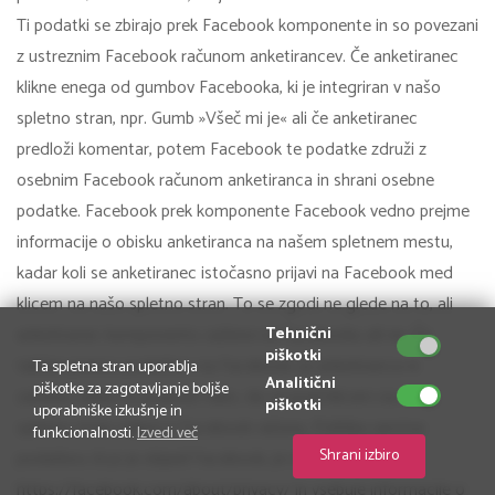
Ti podatki se zbirajo prek Facebook komponente in so povezani
z ustreznim Facebook računom anketirancev. Če anketiranec
klikne enega od gumbov Facebooka, ki je integriran v našo
spletno stran, npr. Gumb »Všeč mi je« ali če anketiranec
predloži komentar, potem Facebook te podatke združi z
osebnim Facebook računom anketiranca in shrani osebne
podatke. Facebook prek komponente Facebook vedno prejme
informacije o obisku anketiranca na našem spletnem mestu,
kadar koli se anketiranec istočasno prijavi na Facebook med
klicem na našo spletno stran. To se zgodi ne glede na to, ali
anketiranec komponento zažene na Facebooku ali ne. Če
Tehnični
piškotki
takšen prenos podatkov na Facebook za anketiranca ni
Ta spletna stran uporablja
Analitični
piškotke za zagotavljanje boljše
zaželen, lahko to prepreči tako, da se pred klicem na našo
piškotki
uporabniške izkušnje in
spletno stran odjavi iz Facebook računa. Politika varstva
funkcionalnosti.
Izvedi več
Shrani izbiro
podatkov, ki jo je objavil Facebook, je na voljo na
https://facebook.com/about/privacy/ in vsebuje informacije o