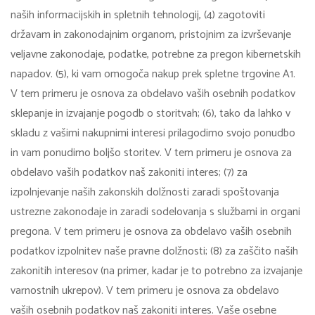
naših informacijskih in spletnih tehnologij, (4) zagotoviti
državam in zakonodajnim organom, pristojnim za izvrševanje
veljavne zakonodaje, podatke, potrebne za pregon kibernetskih
napadov. (5), ki vam omogoča nakup prek spletne trgovine A1.
V tem primeru je osnova za obdelavo vaših osebnih podatkov
sklepanje in izvajanje pogodb o storitvah; (6), tako da lahko v
skladu z vašimi nakupnimi interesi prilagodimo svojo ponudbo
in vam ponudimo boljšo storitev. V tem primeru je osnova za
obdelavo vaših podatkov naš zakoniti interes; (7) za
izpolnjevanje naših zakonskih dolžnosti zaradi spoštovanja
ustrezne zakonodaje in zaradi sodelovanja s službami in organi
pregona. V tem primeru je osnova za obdelavo vaših osebnih
podatkov izpolnitev naše pravne dolžnosti; (8) za zaščito naših
zakonitih interesov (na primer, kadar je to potrebno za izvajanje
varnostnih ukrepov). V tem primeru je osnova za obdelavo
vaših osebnih podatkov naš zakoniti interes. Vaše osebne