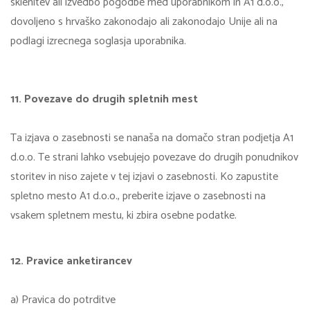
sklenitev ali izvedbo pogodbe med uporabnikom in A1 d.o.o.,
dovoljeno s hrvaško zakonodajo ali zakonodajo Unije ali na
podlagi izrecnega soglasja uporabnika.
11. Povezave do drugih spletnih mest
Ta izjava o zasebnosti se nanaša na domačo stran podjetja A1
d.o.o. Te strani lahko vsebujejo povezave do drugih ponudnikov
storitev in niso zajete v tej izjavi o zasebnosti. Ko zapustite
spletno mesto A1 d.o.o., preberite izjave o zasebnosti na
vsakem spletnem mestu, ki zbira osebne podatke.
12. Pravice anketirancev
a) Pravica do potrditve