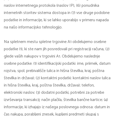
naslov internetnega protokola (naslov IP), (6) ponudnika
internetnih storitev sistema dostopa in (7) vse druge podobne
podatke in informacije, ki se lahko uporabijo v primeru napada
na našo informacijsko tehnologijo.
Na spletnem mestu spletne trgovine A1 obdelujemo osebne
podatke (1), ki ste nam jih posredovali pri registraciji računa, (2)
glede vaših nakupov v trgovini A1. Obdelujemo naslednje
osebne podatke: (1) identifikacijski podatki: ime, priimek, datum
rojstva, spol; prebivališče (ulica in hišna številka, kraj, poštna
številka in država); (2) kontaktni podatki: kontaktni naslov (ulica
in hišna številka, kraj, poštna številka, država); telefon,
elektronski naslov; (3) dodatni podatki, potrebni za potrebe
izvrševanja transakcij: način plačila, številka bančne kartice; (4)
informacije, ki izhajajo iz našega poslovnega odnosa: datum in
čas nakupa, porabljeni znesek, kupljeni predmeti skupaj s