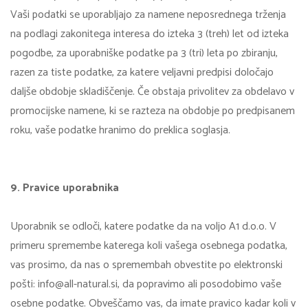
Vaši podatki se uporabljajo za namene neposrednega trženja
na podlagi zakonitega interesa do izteka 3 (treh) let od izteka
pogodbe, za uporabniške podatke pa 3 (tri) leta po zbiranju,
razen za tiste podatke, za katere veljavni predpisi določajo
daljše obdobje skladiščenje. Če obstaja privolitev za obdelavo v
promocijske namene, ki se razteza na obdobje po predpisanem
roku, vaše podatke hranimo do preklica soglasja.
9. Pravice uporabnika
Uporabnik se odloči, katere podatke da na voljo A1 d.o.o. V
primeru spremembe katerega koli vašega osebnega podatka,
vas prosimo, da nas o spremembah obvestite po elektronski
pošti: info@all-natural.si, da popravimo ali posodobimo vaše
osebne podatke. Obveščamo vas, da imate pravico kadar koli v