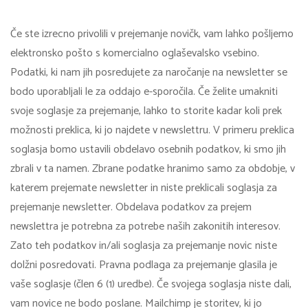
Če ste izrecno privolili v prejemanje novičk, vam lahko pošljemo
elektronsko pošto s komercialno oglaševalsko vsebino.
Podatki, ki nam jih posredujete za naročanje na newsletter se
bodo uporabljali le za oddajo e-sporočila. Če želite umakniti
svoje soglasje za prejemanje, lahko to storite kadar koli prek
možnosti preklica, ki jo najdete v newslettru. V primeru preklica
soglasja bomo ustavili obdelavo osebnih podatkov, ki smo jih
zbrali v ta namen. Zbrane podatke hranimo samo za obdobje, v
katerem prejemate newsletter in niste preklicali soglasja za
prejemanje newsletter. Obdelava podatkov za prejem
newslettra je potrebna za potrebe naših zakonitih interesov.
Zato teh podatkov in/ali soglasja za prejemanje novic niste
dolžni posredovati. Pravna podlaga za prejemanje glasila je
vaše soglasje (člen 6 (1) uredbe). Če svojega soglasja niste dali,
vam novice ne bodo poslane. Mailchimp je storitev, ki jo