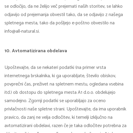
se odločijo, da ne želijo več prejemati naših storitev, se lahko
odjavijo od prejemanja obvestil tako, da se odjavijo z našega
spletnega mesta, tako da pošljejo e-poštno obvestilo na
info@all-natural.si.
10. Avtomatizirana obdelava
Upoštevajte, da se nekateri podatki (na primer vrsta
internetnega brskalnika, ki ga uporabljate, število obiskov,
povprečni čas, preživet na spletnem mestu, ogledana vsebina
itd.) ob dostopu do spletnega mesta A1 d.o.o. obdelujejo
samodejno. Zgornji podatki se uporabljajo za oceno
privlačnosti naše spletne strani. Upoštevajte, da ima uporabnik
pravico, da zanj ne velja odločitev, ki temelji izključno na
avtomatizirani obdelavi, razen če je taka odločitev potrebna za