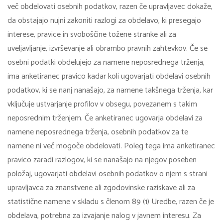
več obdelovati osebnih podatkov, razen če upravljavec dokaže,
da obstajajo nujni zakoniti razlogi za obdelavo, ki presegajo
interese, pravice in svoboščine tožene stranke ali za
uveljavljanje, izvrševanje ali obrambo pravnih zahtevkov. Če se
osebni podatki obdelujejo za namene neposrednega trženja,
ima anketiranec pravico kadar koli ugovarjati obdelavi osebnih
podatkov, ki se nanj nanašajo, za namene takšnega trženja, kar
vključuje ustvarjanje profilov v obsegu, povezanem s takim
neposrednim trženjem. Če anketiranec ugovarja obdelavi za
namene neposrednega trženja, osebnih podatkov za te
namene ni več mogoče obdelovati. Poleg tega ima anketiranec
pravico zaradi razlogov, ki se nanašajo na njegov poseben
položaj, ugovarjati obdelavi osebnih podatkov o njem s strani
upravljavca za znanstvene ali zgodovinske raziskave ali za
statistične namene v skladu s členom 89 (1) Uredbe, razen če je
obdelava, potrebna za izvajanje nalog v javnem interesu. Za