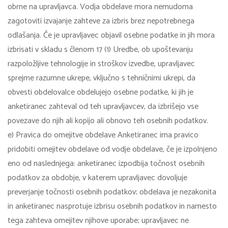
obrne na upravljavca. Vodja obdelave mora nemudoma
zagotoviti izvajanje zahteve za izbris brez nepotrebnega
odlašanja. Če je upravljavec objavil osebne podatke in jih mora
izbrisati v skladu s členom 17 (1) Uredbe, ob upoštevanju
razpoložljive tehnologije in stroškov izvedbe, upravljavec
sprejme razumne ukrepe, vključno s tehničnimi ukrepi, da
obvesti obdelovalce obdelujejo osebne podatke, ki jih je
anketiranec zahteval od teh upravljavcev, da izbrišejo vse
povezave do njih ali kopijo ali obnovo teh osebnih podatkov.
e) Pravica do omejitve obdelave Anketiranec ima pravico
pridobiti omejitev obdelave od vodje obdelave, če je izpolnjeno
eno od naslednjega: anketiranec izpodbija točnost osebnih
podatkov za obdobje, v katerem upravljavec dovoljuje
preverjanje točnosti osebnih podatkov; obdelava je nezakonita
in anketiranec nasprotuje izbrisu osebnih podatkov in namesto
tega zahteva omejitev njihove uporabe; upravljavec ne