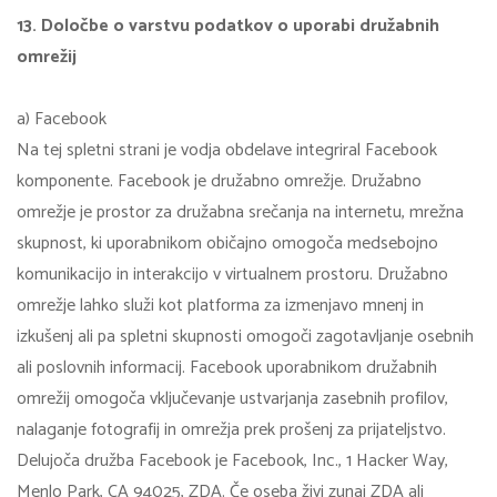
13. Določbe o varstvu podatkov o uporabi družabnih
omrežij
a) Facebook
Na tej spletni strani je vodja obdelave integriral Facebook
komponente. Facebook je družabno omrežje. Družabno
omrežje je prostor za družabna srečanja na internetu, mrežna
skupnost, ki uporabnikom običajno omogoča medsebojno
komunikacijo in interakcijo v virtualnem prostoru. Družabno
omrežje lahko služi kot platforma za izmenjavo mnenj in
izkušenj ali pa spletni skupnosti omogoči zagotavljanje osebnih
ali poslovnih informacij. Facebook uporabnikom družabnih
omrežij omogoča vključevanje ustvarjanja zasebnih profilov,
nalaganje fotografij in omrežja prek prošenj za prijateljstvo.
Delujoča družba Facebook je Facebook, Inc., 1 Hacker Way,
Menlo Park, CA 94025, ZDA. Če oseba živi zunaj ZDA ali