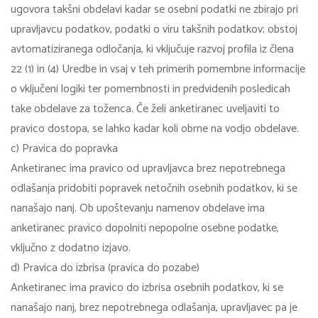
ugovora takšni obdelavi kadar se osebni podatki ne zbirajo pri
upravljavcu podatkov, podatki o viru takšnih podatkov; obstoj
avtomatiziranega odločanja, ki vključuje razvoj profila iz člena
22 (1) in (4) Uredbe in vsaj v teh primerih pomembne informacije
o vključeni logiki ter pomembnosti in predvidenih posledicah
take obdelave za toženca. Če želi anketiranec uveljaviti to
pravico dostopa, se lahko kadar koli obrne na vodjo obdelave.
c) Pravica do popravka
Anketiranec ima pravico od upravljavca brez nepotrebnega
odlašanja pridobiti popravek netočnih osebnih podatkov, ki se
nanašajo nanj. Ob upoštevanju namenov obdelave ima
anketiranec pravico dopolniti nepopolne osebne podatke,
vključno z dodatno izjavo.
d) Pravica do izbrisa (pravica do pozabe)
Anketiranec ima pravico do izbrisa osebnih podatkov, ki se
nanašajo nanj, brez nepotrebnega odlašanja, upravljavec pa je