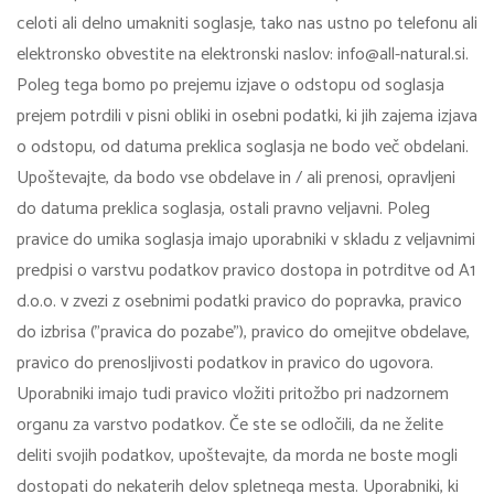
celoti ali delno umakniti soglasje, tako nas ustno po telefonu ali
elektronsko obvestite na elektronski naslov: info@all-natural.si.
Poleg tega bomo po prejemu izjave o odstopu od soglasja
prejem potrdili v pisni obliki in osebni podatki, ki jih zajema izjava
o odstopu, od datuma preklica soglasja ne bodo več obdelani.
Upoštevajte, da bodo vse obdelave in / ali prenosi, opravljeni
do datuma preklica soglasja, ostali pravno veljavni. Poleg
pravice do umika soglasja imajo uporabniki v skladu z veljavnimi
predpisi o varstvu podatkov pravico dostopa in potrditve od A1
d.o.o. v zvezi z osebnimi podatki pravico do popravka, pravico
do izbrisa ("pravica do pozabe"), pravico do omejitve obdelave,
pravico do prenosljivosti podatkov in pravico do ugovora.
Uporabniki imajo tudi pravico vložiti pritožbo pri nadzornem
organu za varstvo podatkov. Če ste se odločili, da ne želite
deliti svojih podatkov, upoštevajte, da morda ne boste mogli
dostopati do nekaterih delov spletnega mesta. Uporabniki, ki